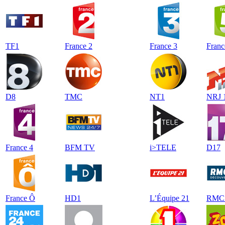
TF1
France 2
France 3
Franc
D8
TMC
NT1
NRJ 
France 4
BFM TV
i>TELE
D17
France Ô
HD1
L’Équipe 21
RMC 