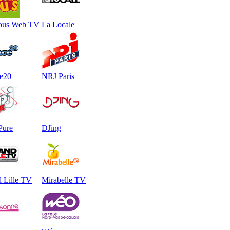
ous Web TV
La Locale
e20
NRJ Paris
Pure
DJing
 Lille TV
Mirabelle TV