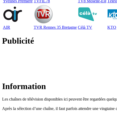
Yvelines Première
TVFIL78
TV8 Moselle-Est
Télés
AIR
TVR Rennes 35 Bretagne
Célà TV
KTO
Publicité
Information
Les chaînes de télévision disponibles ici peuvent être regardées quelqu
Après la sélection d’une chaîne, il faut parfois attendre une vingtain