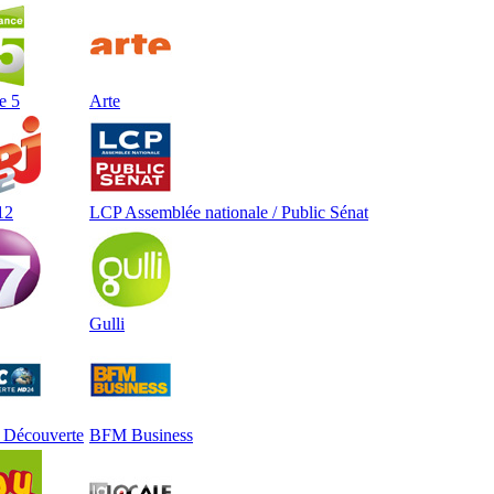
e 5
Arte
12
LCP Assemblée nationale / Public Sénat
Gulli
Découverte
BFM Business