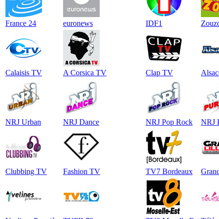
France 24
euronews
IDF1
Zouz
Calaisis TV
A Corsica TV
Clap TV
Alsac
NRJ Urban
NRJ Dance
NRJ Pop Rock
NRJ 
Clubbing TV
Fashion TV
TV7 Bordeaux
Grand